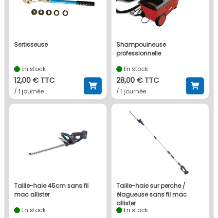
sertisseuse
shampouineuse
professionnelle
En stock
En stock
12,00 € TTC
28,00 € TTC
/ 1 journée
/ 1 journée
taille-haie 45cm sans fil
taille-haie sur perche /
mac allister
élagueuse sans fil mac
allister
En stock
En stock