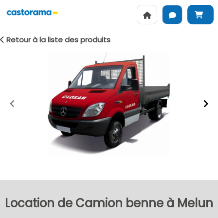
Retour à la liste des produits
Item
1
of
2
Location de Camion benne à Melun