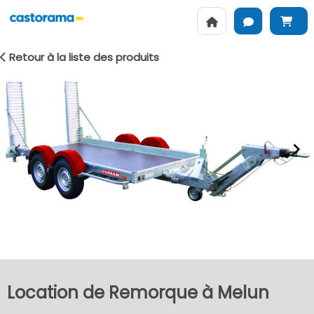
Retour à la liste des produits
Item
1
of
2
Location de Remorque à Melun