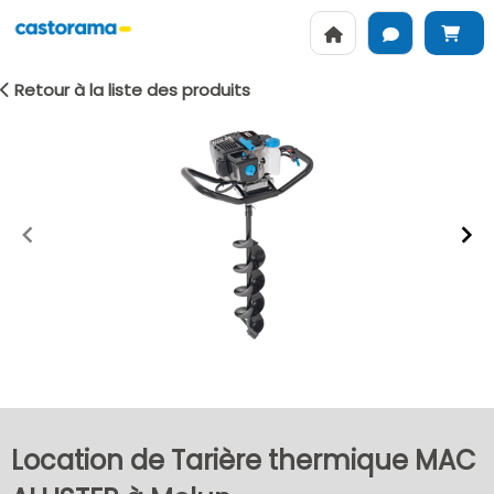
Retour à la liste des produits
Item
1
of
2
Location de Tarière thermique MAC