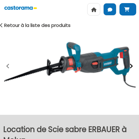
Retour à la liste des produits
Item
1
of
2
Location de Scie sabre ERBAUER à