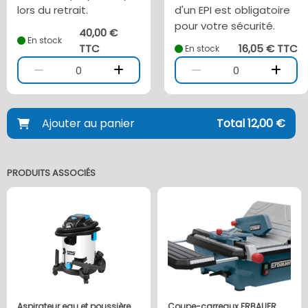
lors du retrait.
d'un EPI est obligatoire
pour votre sécurité.
40,00 €
En stock
TTC
16,05 € TTC
En stock
0
0
Ajouter au panier
Total 12,00 €
PRODUITS ASSOCIÉS
Aspirateur eau et poussière
Coupe-carreaux ERBAUER