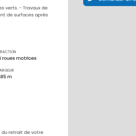
s verts. - Travaux de
ent de surfaces après
TRACTION
4 roues motrices
LARGEUR
1.85 m
u retrait de votre