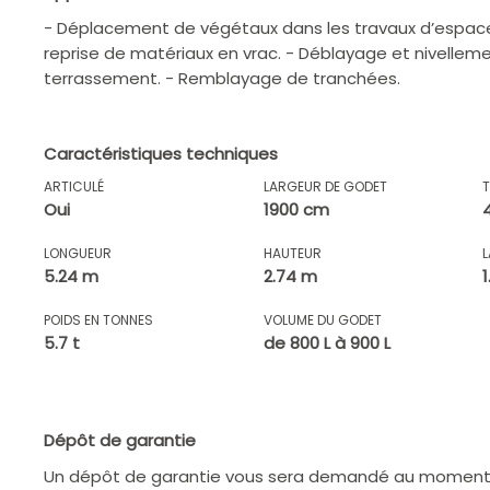
- Déplacement de végétaux dans les travaux d’espace
reprise de matériaux en vrac. - Déblayage et nivellem
terrassement. - Remblayage de tranchées.
Caractéristiques techniques
ARTICULÉ
LARGEUR DE GODET
Oui
1900 cm
LONGUEUR
HAUTEUR
5.24 m
2.74 m
POIDS EN TONNES
VOLUME DU GODET
5.7 t
de 800 L à 900 L
Dépôt de garantie
Un dépôt de garantie vous sera demandé au moment d