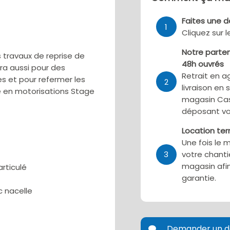
Faites une 
1
Cliquez sur 
Notre parten
s travaux de reprise de
48h ouvrés
dra aussi pour des
Retrait en a
s et pour refermer les
2
livraison en 
é en motorisations Stage
magasin Cas
déposant vo
Location te
Une fois le 
3
votre chanti
magasin afin
articulé
garantie.
c nacelle
Demander un d