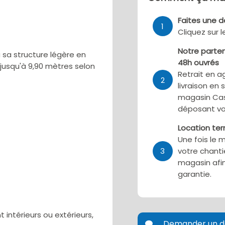
Faites une 
1
Cliquez sur 
Notre parten
 sa structure légère en
48h ouvrés
 jusqu'à 9,90 mètres selon
Retrait en a
2
livraison en 
magasin Cas
déposant vo
Location te
Une fois le 
3
votre chanti
magasin afin
garantie.
intérieurs ou extérieurs,
Demander un d