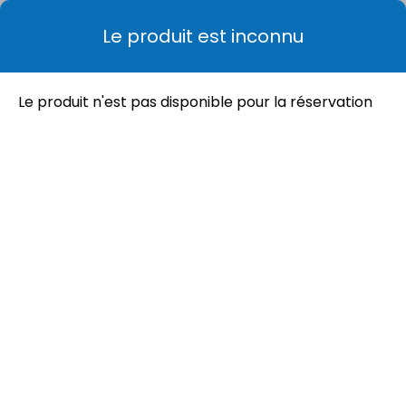
Le produit est inconnu
Retour à la liste des produits
Le produit n'est pas disponible pour la réservation
Item
1
of
2
Location de Aspirateur poussières