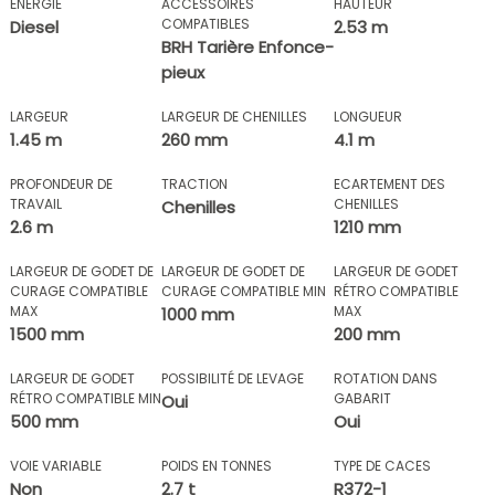
ÉNERGIE
ACCESSOIRES
HAUTEUR
COMPATIBLES
Diesel
2.53 m
BRH Tarière Enfonce-
pieux
LARGEUR
LARGEUR DE CHENILLES
LONGUEUR
1.45 m
260 mm
4.1 m
PROFONDEUR DE
TRACTION
ECARTEMENT DES
TRAVAIL
CHENILLES
Chenilles
2.6 m
1210 mm
LARGEUR DE GODET DE
LARGEUR DE GODET DE
LARGEUR DE GODET
CURAGE COMPATIBLE
CURAGE COMPATIBLE MIN
RÉTRO COMPATIBLE
MAX
MAX
1000 mm
1500 mm
200 mm
LARGEUR DE GODET
POSSIBILITÉ DE LEVAGE
ROTATION DANS
RÉTRO COMPATIBLE MIN
GABARIT
Oui
500 mm
Oui
VOIE VARIABLE
POIDS EN TONNES
TYPE DE CACES
Non
2.7 t
R372-1