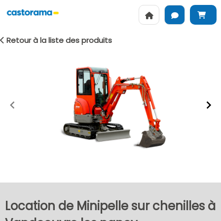
Retour à la liste des produits
Item
1
of
2
Location de Minipelle sur chenilles à