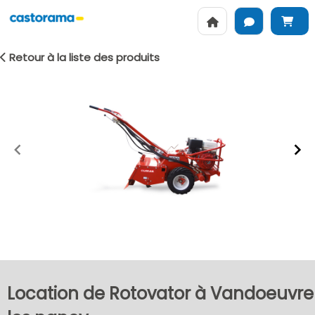
Retour à la liste des produits
Item
1
of
2
Location de Rotovator à Vandoeuvre