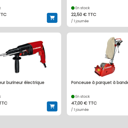
k
En stock
TTC
22,50 € TTC
/ 1 journée
teur burineur électrique
ponceuse à parquet à band
k
En stock
 TTC
47,00 € TTC
/ 1 journée