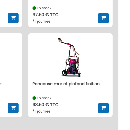
En stock
37,50 € TTC
/ 1 journée
e
ponceuse mur et plafond finition
En stock
93,50 € TTC
/ 1 journée