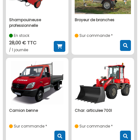
shampouineuse
broyeur de branches
professionnelle
En stock
Sur commande *
28,00 € TTC
/ 1 journée
camion benne
char. articulee 700l
Sur commande *
Sur commande *