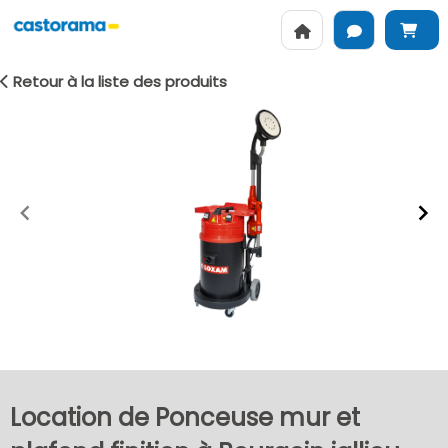
Retour à la liste des produits
Item
1
of
2
Location de Ponceuse mur et