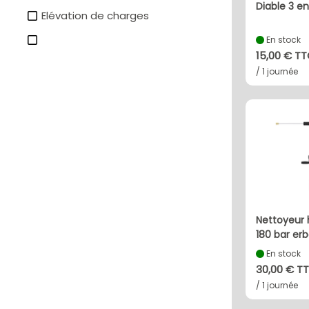
diable 3 e
Elévation de charges
En stock
15,00 € T
/ 1 journée
nettoyeur haute pression
180 bar er
En stock
30,00 € T
/ 1 journée