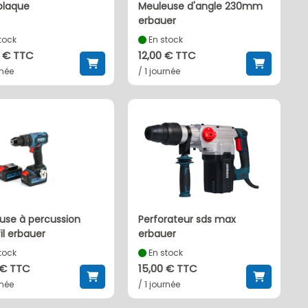
 plaque
meuleuse d'angle 230mm
erbauer
tock
En stock
 € TTC
12,00 € TTC
rnée
/ 1 journée
perforateur sds max
il erbauer
erbauer
tock
En stock
 € TTC
15,00 € TTC
rnée
/ 1 journée