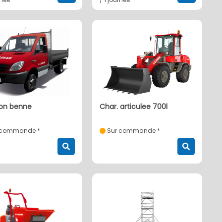
ion benne
char. articulee 700l
 commande *
Sur commande *