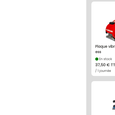
plaque vibrante pq1-<80kg
ess
En stock
37,50 € T
/ 1 journée