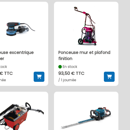
ponceuse mur et plafond
er
finition
tock
En stock
 € TTC
93,50 € TTC
rnée
/ 1 journée