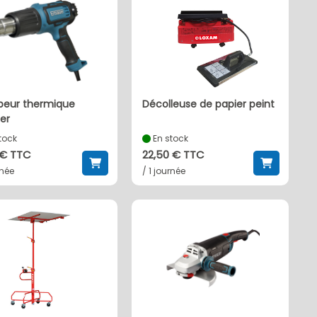
décolleuse de papier peint
er
tock
En stock
 € TTC
22,50 € TTC
rnée
/ 1 journée