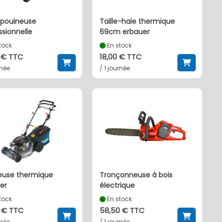
taille-haie thermique
ssionnelle
69cm erbauer
tock
En stock
 € TTC
18,00 € TTC
rnée
/ 1 journée
tronçonneuse à bois
er
électrique
tock
En stock
 € TTC
58,50 € TTC
rnée
/ 1 journée