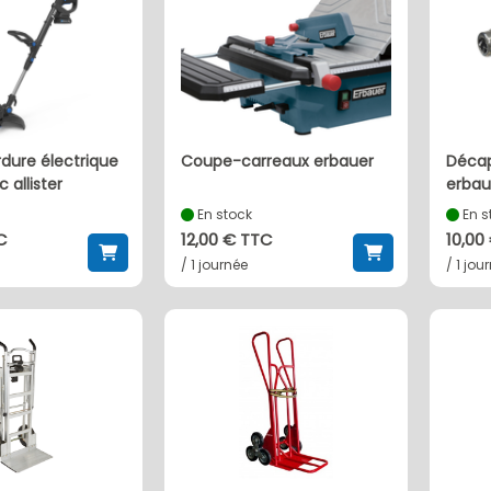
coupe-carreaux erbauer
décapeur thermique
 allister
erbau
En stock
En s
C
12,00 € TTC
10,00
/ 1 journée
/ 1 jou