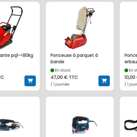
ponceuse à parquet à
ponceuse excentrique
bande
erbau
En stock
En s
TC
47,00 € TTC
10,00
/ 1 journée
/ 1 jou