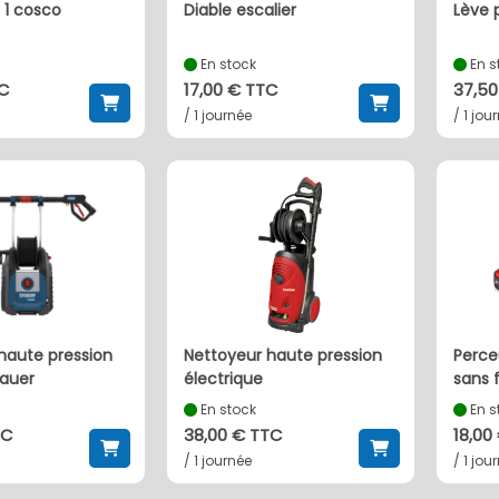
n 1 cosco
diable escalier
lève
En stock
En s
TC
17,00 € TTC
37,50
/ 1 journée
/ 1 jou
nettoyeur haute pression
perceuse à percussion
bauer
électrique
sans f
En stock
En s
TC
38,00 € TTC
18,00
/ 1 journée
/ 1 jou