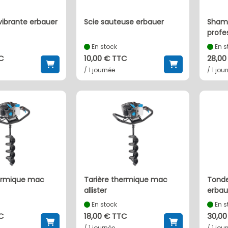
vibrante erbauer
scie sauteuse erbauer
shampouineuse
profe
En stock
En s
TC
10,00 € TTC
28,00
/ 1 journée
/ 1 jou
tarière thermique mac
tondeuse thermique
allister
erbau
En stock
En s
TC
18,00 € TTC
30,00
/ 1 journée
/ 1 jou