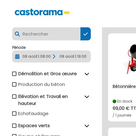
CASTORAMA BOURGOIN JALLIEU - La location de matériel
Période
08 août | 08:00
08 août | 19:00
Démolition et Gros œuvre
Production du béton
bétonnièr
Elévation et Travail en
En stock
hauteur
69,00 € T
Echafaudage
/ 1 journée
Espaces verts