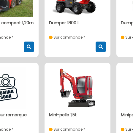
dumper 1800 l
dump
ande *
Sur commande *
Sur
sur remorque
mini-pelle 1,5t
mini
ande *
Sur commande *
Sur