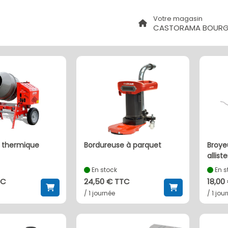
Votre magasin
CASTORAMA BOURGO
s Loxam à Bourgoin jallieu (38300)
e thermique
bordureuse à parquet
broyeur de végétaux mac
alliste
En stock
En s
TC
24,50 € TTC
18,00
/ 1 journée
/ 1 jou