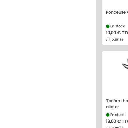
ponceuse 
En stock
10,00 € T
/ 1 journée
tarière thermique mac
allister
En stock
18,00 € T
/ 1 journée