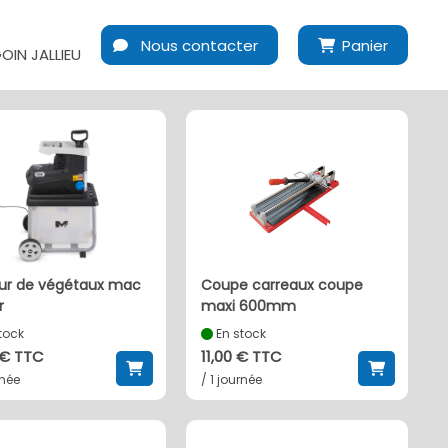
Nous contacter
Panier
IN JALLIEU
coupe carreaux coupe
r
maxi 600mm
tock
En stock
 € TTC
11,00 € TTC
rnée
/ 1 journée