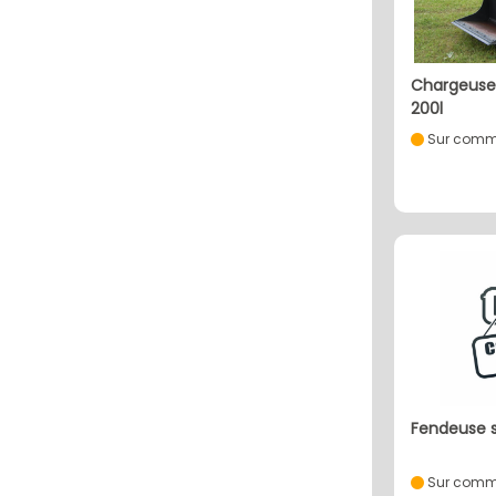
chargeuse compact 1,20m
200l
Sur comm
fendeuse 
Sur comm