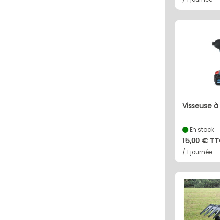
visseuse 
En stock
15,00 € T
/ 1 journée