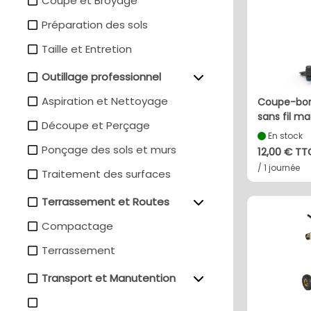
Coupe et Broyage
Préparation des sols
Taille et Entretion
Outillage professionnel
Aspiration et Nettoyage
coupe-bordure électrique
sans fil mac
Découpe et Perçage
En stock
Ponçage des sols et murs
12,00 € TT
/ 1 journée
Traitement des surfaces
Terrassement et Routes
Compactage
Terrassement
Transport et Manutention