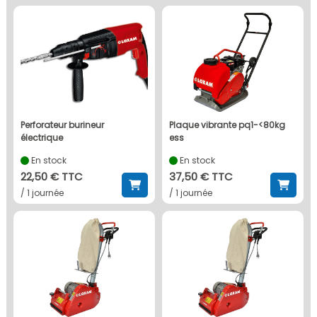
perforateur burineur
plaque vibrante pq1-<80kg
électrique
ess
En stock
En stock
22,50 € TTC
37,50 € TTC
/ 1 journée
/ 1 journée