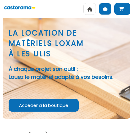
LA LOCATION DE
MATÉRIELS LOXAM
À LES ULIS
À chaque projet son outil :
Louez le matériel adapté à vos besoins.
Accéder à la boutique