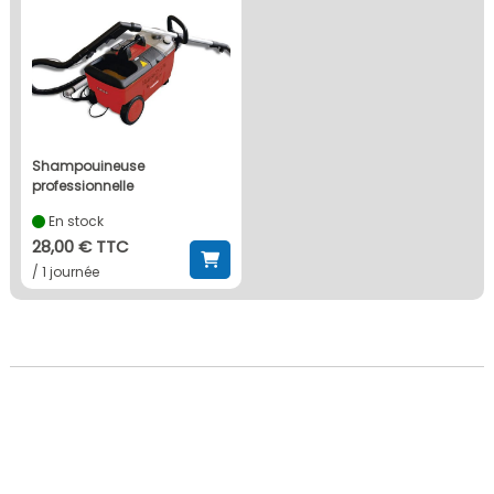
shampouineuse
professionnelle
En stock
28,00 € TTC
/ 1 journée