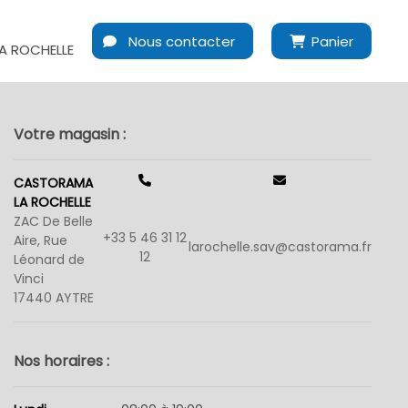
Nous contacter
Panier
A ROCHELLE
Votre magasin :
CASTORAMA
LA ROCHELLE
ZAC De Belle
+33 5 46 31 12
Aire, Rue
larochelle.sav@castorama.fr
12
Léonard de
Vinci
17440 AYTRE
Nos horaires :