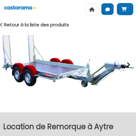
Retour à la liste des produits
Item
1
of
2
Location de Remorque à Aytre