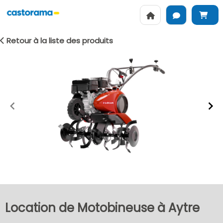
Retour à la liste des produits
Item
1
of
2
Location de Motobineuse à Aytre