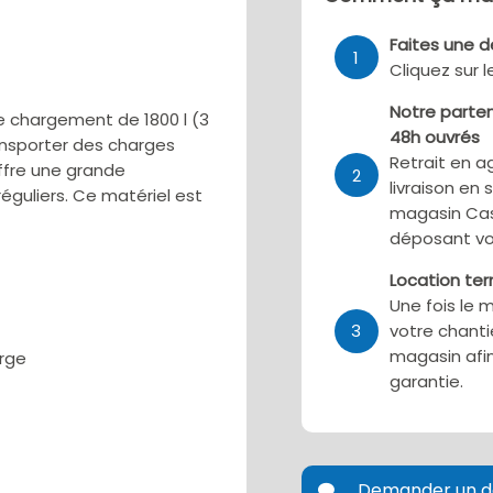
Faites une 
1
Cliquez sur 
Notre parten
e chargement de 1800 l (3
48h ouvrés
ansporter des charges
Retrait en a
ffre une grande
2
livraison en 
rréguliers. Ce matériel est
magasin Cas
déposant vo
Location te
Une fois le 
3
votre chanti
magasin afin
arge
garantie.
Demander un d