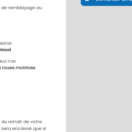
ux de remblayage ou
ÉNERGIE
Diesel
TRACTION
4 roues motrices
u retrait de votre
e sera encaissé que si