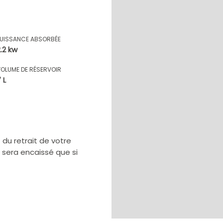
PUISSANCE ABSORBÉE
2.2 kw
VOLUME DE RÉSERVOIR
 L
u retrait de votre
e sera encaissé que si