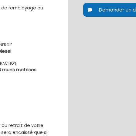
ux de remblayage ou
Demander un d
ÉNERGIE
Diesel
TRACTION
4 roues motrices
u retrait de votre
e sera encaissé que si