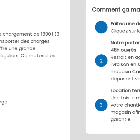
Comment ça mar
Faites une 
1
Cliquez sur 
e chargement de 1800 l (3
ansporter des charges
Notre parten
ffre une grande
48h ouvrés
rréguliers. Ce matériel est
Retrait en a
2
livraison en 
magasin Cas
déposant vo
Location te
Une fois le 
arge
3
votre chanti
magasin afin
garantie.