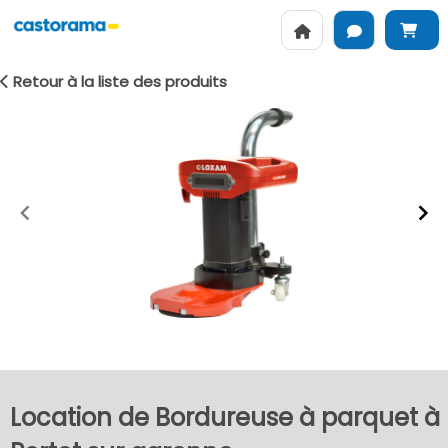
Retour à la liste des produits
Item
1
of
2
Location de Bordureuse à parquet à