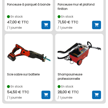
ponceuse à parquet à bande
ponceuse mur et plafond
finition
En stock
En stock
47,00 € TTC
71,50 € TTC
/ 1 journée
/ 1 journée
scie sabre sur batterie
shampouineuse
professionnelle
En stock
En stock
54,50 € TTC
28,00 € TTC
/ 1 journée
/ 1 journée