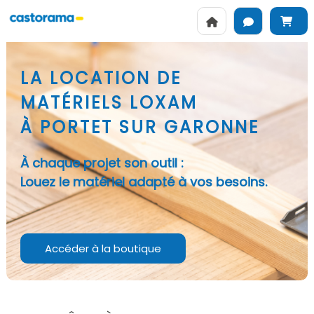
LA LOCATION DE
MATÉRIELS LOXAM
À PORTET SUR GARONNE
À chaque projet son outil :
Louez le matériel adapté à vos besoins.
Accéder à la boutique