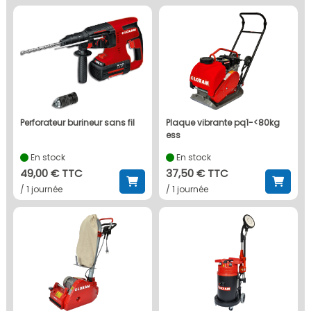
perforateur burineur sans fil
plaque vibrante pq1-<80kg
ess
En stock
En stock
49,00 € TTC
37,50 € TTC
/ 1 journée
/ 1 journée