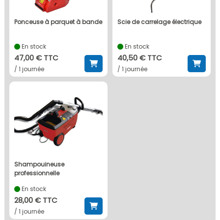
ponceuse à parquet à bande
scie de carrelage électrique
En stock
En stock
47,00 € TTC
40,50 € TTC
/ 1 journée
/ 1 journée
shampouineuse
professionnelle
En stock
28,00 € TTC
/ 1 journée