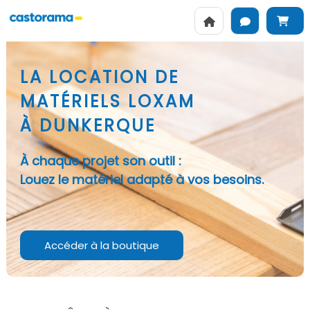
LA LOCATION DE
MATÉRIELS LOXAM
À DUNKERQUE
À chaque projet son outil :
Louez le matériel adapté à vos besoins.
Accéder à la boutique